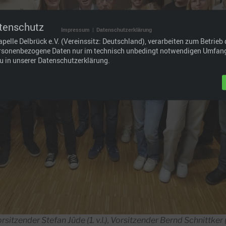
tenschutz
Impressum
|
Datenschutzerklärung
apelle Delbrück e.V. (Vereinssitz: Deutschland), verarbeiten zum Betrieb 
rsonenbezogene Daten nur im technisch unbedingt notwendigen Umfang
u in unserer Datenschutzerklärung.
sitzender Stefan Jüde (1. v.l.), Vorsitzender Bernd Schnittker (2