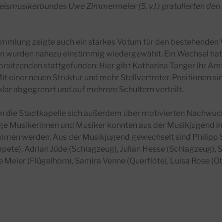
reismusikerbundes Uwe Zimmermeier (5. v.l.) gratulierten d
ammlung zeigte auch ein starkes Votum für den bestehenden V
n wurden nahezu einstimmig wiedergewählt. Ein Wechsel ha
orsitzenden stattgefunden: Hier gibt Katharina Tanger ihr Amt
it einer neuen Struktur und mehr Stellvertreter-Positionen si
ar abgegrenzt und auf mehrere Schultern verteilt.
n die Stadtkapelle sich außerdem über motivierten Nachwuch
ge Musikerinnen und Musiker konnten aus der Musikjugend in
men werden. Aus der Musikjugend gewechselt sind Philipp S
ete), Adrian Jüde (Schlagzeug), Julian Hesse (Schlagzeug),
 Meier (Flügelhorn), Samira Venne (Querflöte), Luisa Rose (