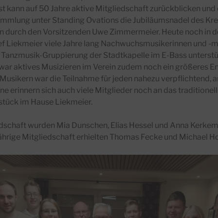
st kann auf 50 Jahre aktive Mitgliedschaft zurückblicken und
ammlung unter Standing Ovations die Jubiläumsnadel des K
en durch den Vorsitzenden Uwe Zimmermeier. Heute noch in de
sef Liekmeier viele Jahre lang Nachwuchsmusikerinnen und -m
 Tanzmusik-Gruppierung der Stadtkapelle im E-Bass unterstüt
war aktives Musizieren im Verein zudem noch ein größeres 
0 Musikern war die Teilnahme für jeden nahezu verpflichtend,
rne erinnern sich auch viele Mitglieder noch an das traditionel
tück im Hause Liekmeier.
edschaft wurden Mia Dunschen, Elias Hessel und Anna Kerkeme
jährige Mitgliedschaft erhielten Thomas Fecke und Michael H