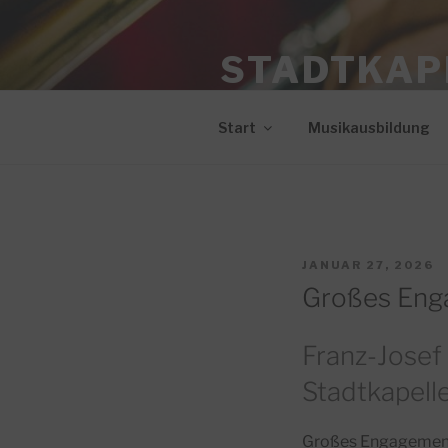
Zum
Inhalt
STADTKAPE
springen
Blasmusik seit 1887
Start
Musikausbildung
VERÖFFENTLICHT
JANUAR 27, 2026
AM
Großes Eng
Franz-Josef 
Stadtkapell
Großes Engagement 