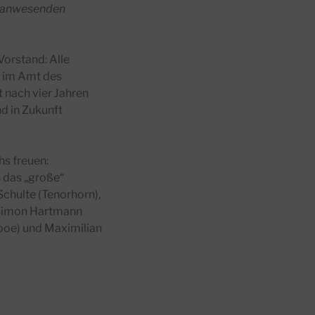
en anwesenden
orstand: Alle
t im Amt des
 nach vier Jahren
nd in Zukunft
s freuen:
 das „große“
chulte (Tenorhorn),
 Simon Hartmann
Oboe) und Maximilian