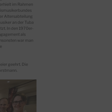
 erhielt im Rahmen
reismusikerbundes
r Altersabteilung
usiker an der Tuba
zt. In den 1970er-
Engagement als
 ansonsten war man
le
ier geehrt. Die
orstmann.