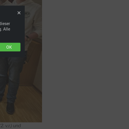
dieser
. Alle
OK
. v.r.) und