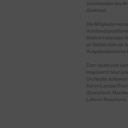
Vorsitzender des K
Geehrten.
Die Mitgliedervers
Vorstandspositione
Stellvertretenden V
an Stefan Jüde ab. M
Aufgabenbereiche kl
Zum neuen Jahr kan
Insgesamt neun jun
Orchester aufgenom
Aaron Lampe (Tromp
(Saxophon), Marieke
Lahme (Tenorhorn).