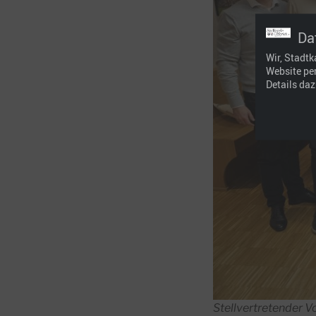
Da
Wir, Stadtk
Website pe
Details daz
Stellvertretender Vor